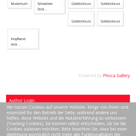
Mustertuch
Schwälmer
Goldstickkurs
Goldstickkurs
Referenzen/Presse
Stick...
Kontakt/AGB
Goldstickkurs
Goldstickkurs
Impressum
Kropfband
stick...
Powered by
Phoca Gallery
Author Login
Sitemap
Wir nutzen Cookies auf unserer Website. Einige von ihnen sind
Datenschutzerklärung
essenziell für den Betrieb der Seite, während andere uns
Impressum
helfen, diese Website und die Nutzererfahrung zu verbessern
(Tracking Cookies). Sie können selbst entscheiden, ob Sie die
Copyright © 2026 Handstickerei Gallmeier - Stickkurse -
Cookies zulassen möchten. Bitte beachten Sie, dass bei einer
Paramente, Fahnen, Trachten und Tischwäsche in
Ablehnung womöglich nicht mehr alle Funktionalitäten der