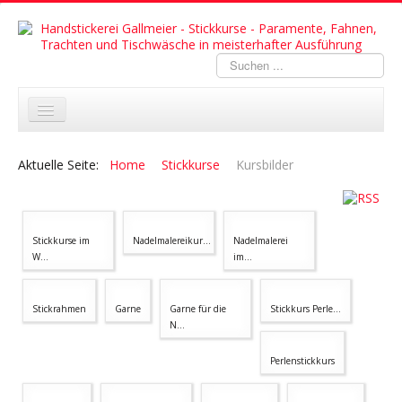
Suchen
...
Home
Aktuelle Seite:
Home
Stickkurse
Kursbilder
Portfolio
Stickkurse
Stickkurse im
Nadelmalereikur...
Nadelmalerei
Abverkauf
W...
im...
Aktuelles
Stickrahmen
Garne
Garne für die
Stickkurs Perle...
Über uns
N...
Links
Perlenstickkurs
FAQ