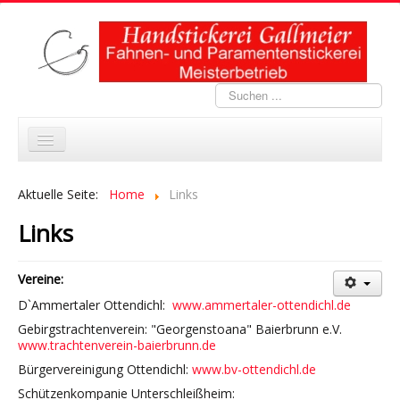
Suchen
...
Home
Aktuelle Seite:
Home
Links
Portfolio
Links
Stickkurse
Vereine:
Abverkauf
D`Ammertaler Ottendichl:
www.ammertaler-ottendichl.de
Aktuelles
Gebirgstrachtenverein: "Georgenstoana" Baierbrunn e.V.
www.trachtenverein-baierbrunn.de
Über uns
Bürgervereinigung Ottendichl:
www.bv-ottendichl.de
Links
Schützenkompanie Unterschleißheim: