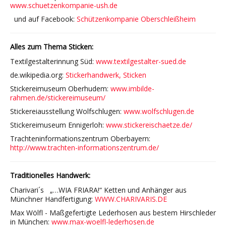
www.schuetzenkompanie-ush.de
FAQ
und auf Facebook:
Schützenkompanie Oberschleißheim
Referenzen/Presse
Alles zum Thema Sticken:
Kontakt/AGB
Textilgestalterinnung Süd:
www.textilgestalter-sued.de
Impressum
de.wikipedia.org:
Stickerhandwerk, Sticken
Stickereimuseum Oberhudem:
www.imbilde-
rahmen.de/stickereimuseum/
Stickereiausstellung Wolfschlugen:
www.wolfschlugen.de
Stickereimuseum Ennigerloh:
www.stickereischaetze.de/
Trachteninformationszentrum Oberbayern:
http://www.trachten-informationszentrum.de/
Traditionelles Handwerk:
Charivari´s „…WIA FRIARA!“ Ketten und Anhänger aus
Münchner Handfertigung:
WWW.CHARIVARIS.DE
Max Wölfl - Maßgefertigte Lederhosen aus bestem Hirschleder
in München:
www.max-woelfl-lederhosen.de